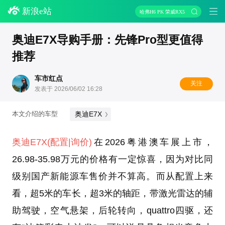
新浪e站
哈弗H6 PK 荣威RX5
奥迪E7X导购手册：先锋Pro型更值得
推荐
车市红点
关注
发表于 2026/06/02 16:28
奥迪E7X
本文介绍的车型
奥迪E7X
(配置
|询价)
在2026粤港澳车展上市，
26.98-35.98万元的价格有一定惊喜，因为对比同
级别国产新能源车售价并不算高。而从配置上来
看，超5米的车长，超3米的轴距，带激光雷达的辅
助驾驶，空气悬架，后轮转向，quattro四驱，还