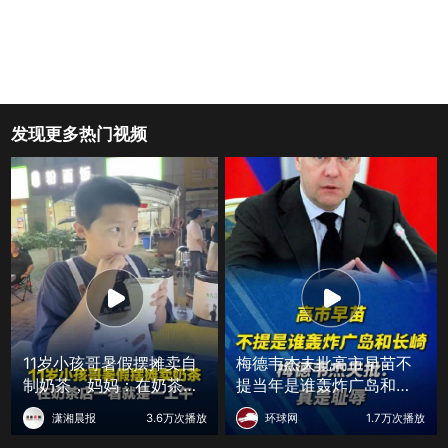
发现更多热门视频
11岁小孩哥暑假摆摊卖自
梅德韦杰夫批高市早苗不
制奶茶，妈妈：在奶茶店
提当年是谁轰炸广岛和长
能待一上午，看1小时回来
崎：真是耻辱
潇湘晨报
3.6万次播放
环球网
1.7万次播放
自己研究