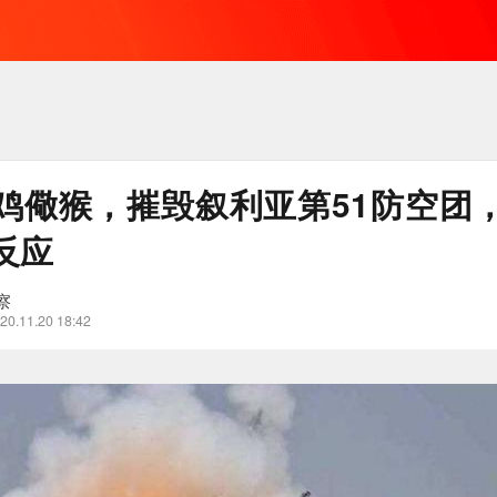
鸡儆猴，摧毁叙利亚第51防空团
反应
察
20.11.20 18:42