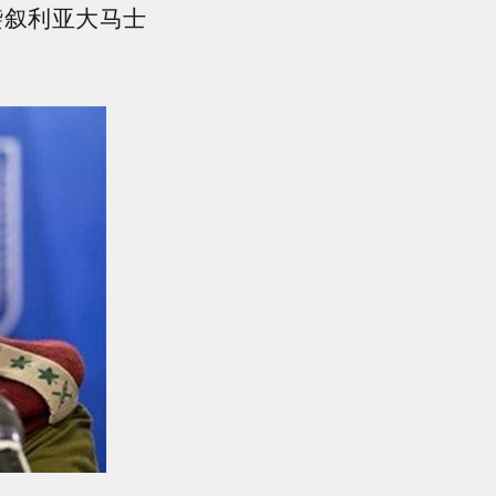
袭叙利亚大马士
。