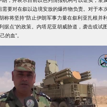
小组需要对在叙以边境安放的爆炸物负责。对于本
胡称将坚持“防止伊朗军事力量在叙利亚扎根并
列据点”的政策。内塔尼亚胡威胁道，袭击或试
己的血”。