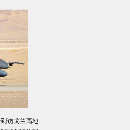
个到访戈兰高地