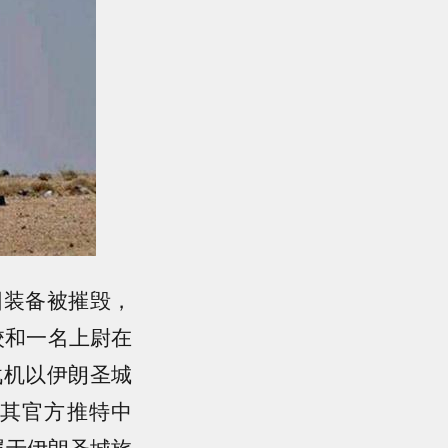
团装备被摧毁，
校和一名上尉在
战机以伊朗圣城
其官方推特中
属于伊朗圣城旅