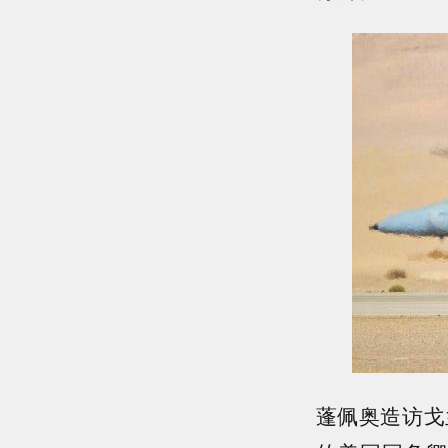
蓬佩奥造访戈