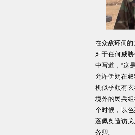
在众敌环伺的
对于任何威胁
中写道，“这
允许伊朗在叙
机似乎颇有玄
境外的民兵组
个时候，以色
蓬佩奥造访戈
务卿。