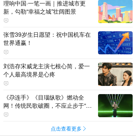
理响中国·一笔一画｜推进城市更
新，勾勒“幸福之城”壮阔图景
张雪39岁生日愿望：祝中国机车在
世界通赢！
刘浩存宋威龙主演七根心简，爱一
个人最高境界是心疼
《尕连手》《目瑙纵歌》燃动全
网！传统民歌破圈，不应止步于“上
头”
点击查看更多