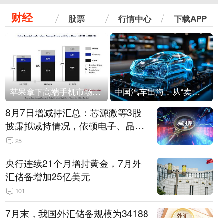
财经
股票
行情中心
下载APP
苹果拿下高端手机市场65%的份额：iPhone 17系列功不可没
中国汽车出海：从“卖出去”到“走进去”
8月7日增减持汇总：芯源微等3股
披露拟减持情况，依顿电子、晶华
微拟增持（表）
25
央行连续21个月增持黄金，7月外
汇储备增加25亿美元
101
7月末，我国外汇储备规模为34188