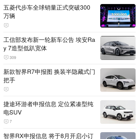
五菱代步车全球销量正式突破300
万辆
工信部发布新一轮新车公告 埃安Ra
y 7造型低趴宽体
309
新款智界R7申报图 换装半隐藏式门
把手
捷途环游者申报信息 定位紧凑型纯
电SUV
7
智界RX申报信息 将于8月开启小订