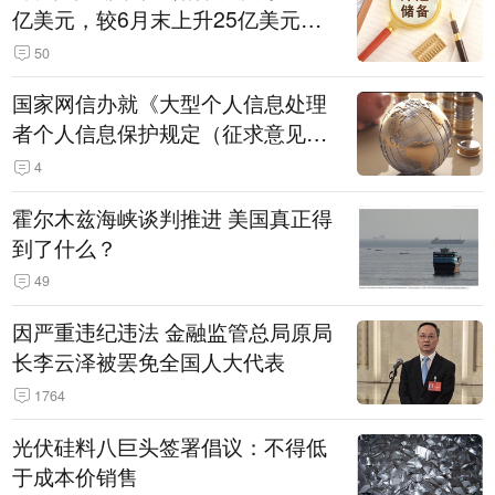
亿美元，较6月末上升25亿美元，
升幅为0.07%
50
国家网信办就《大型个人信息处理
者个人信息保护规定（征求意见
稿）》公开征求意见
4
霍尔木兹海峡谈判推进 美国真正得
到了什么？
49
因严重违纪违法 金融监管总局原局
长李云泽被罢免全国人大代表
1764
光伏硅料八巨头签署倡议：不得低
于成本价销售