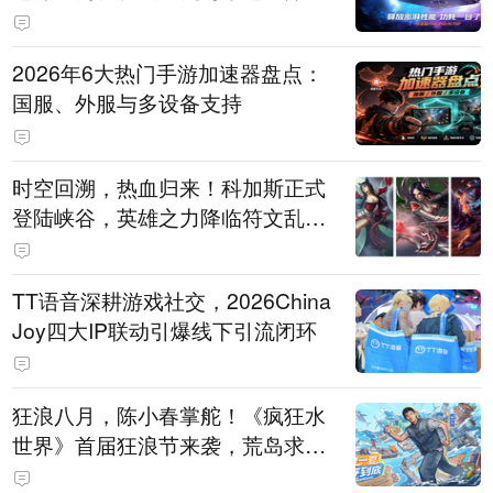
打造旗舰供电方案
2026年6大热门手游加速器盘点：
国服、外服与多设备支持
时空回溯，热血归来！科加斯正式
登陆峡谷，英雄之力降临符文乱
斗！
TT语音深耕游戏社交，2026China
Joy四大IP联动引爆线下引流闭环
狂浪八月，陈小春掌舵！《疯狂水
世界》首届狂浪节来袭，荒岛求生
直播即将开启