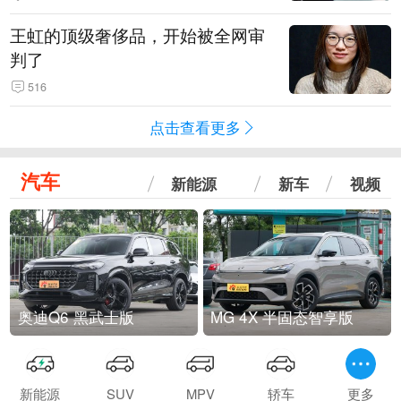
王虹的顶级奢侈品，开始被全网审
判了
516
点击查看更多
汽车
新能源
新车
视频
奥迪Q6 黑武士版
MG 4X 半固态智享版
新能源
SUV
MPV
轿车
更多