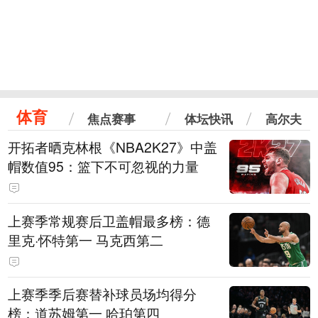
体育
焦点赛事
体坛快讯
高尔夫
开拓者晒克林根《NBA2K27》中盖
帽数值95：篮下不可忽视的力量
上赛季常规赛后卫盖帽最多榜：德
里克·怀特第一 马克西第二
上赛季季后赛替补球员场均得分
榜：道苏姆第一 哈珀第四