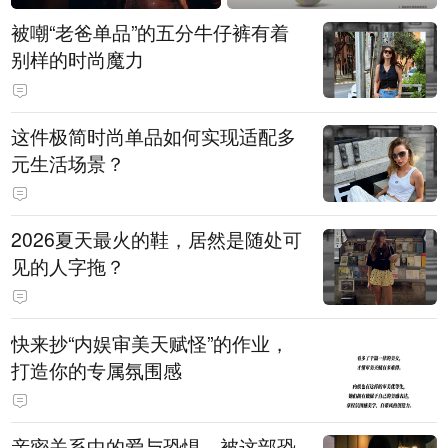
被嘲“老爸单品”的五分牛仔裤有着
别样的时尚魔力
这件极简时尚单品如何实现适配多
元生活场景？
2026夏天最火的鞋，居然是随处可
见的人字拖？
快来抄“内娱审美天赋怪”的作业，
打造你的专属氛围感
亲密关系中的爱与恐惧，被这部恐