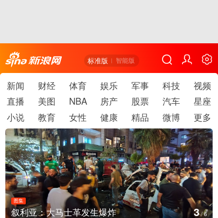
标准版
智能版
新闻
财经
体育
娱乐
军事
科技
视频
直播
美图
NBA
房产
股票
汽车
星座
小说
教育
女性
健康
精品
微博
更多
图集
3
叙利亚：大马士革发生爆炸
/
6