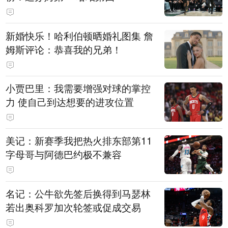
新婚快乐！哈利伯顿晒婚礼图集 詹
姆斯评论：恭喜我的兄弟！
小贾巴里：我需要增强对球的掌控
力 使自己到达想要的进攻位置
美记：新赛季我把热火排东部第11
字母哥与阿德巴约极不兼容
名记：公牛欲先签后换得到马瑟林
若出奥科罗加次轮签或促成交易