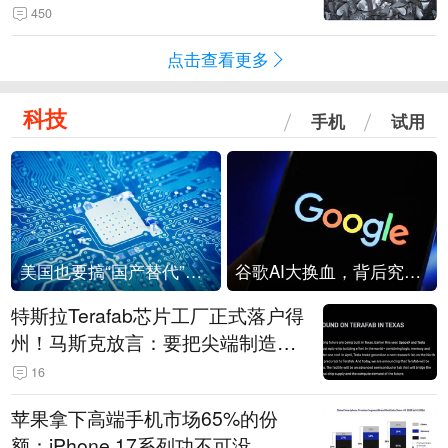
450
点击查看更多
科技
手机
试用
美国也要搞“国产替代”？先算清三笔账
谷歌AI大换血，背后究竟发生了什么？
特斯拉Terafab芯片工厂正式落户得
州！马斯克放言：要把尖端制造带
回美国
16
苹果拿下高端手机市场65%的份
额：iPhone 17系列功不可没