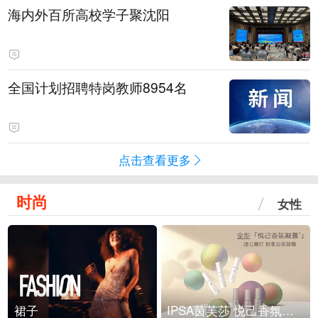
海内外百所高校学子聚沈阳
全国计划招聘特岗教师8954名
点击查看更多
时尚
女性
裙子
IPSA茵芙莎 悦己香氛凝露上市