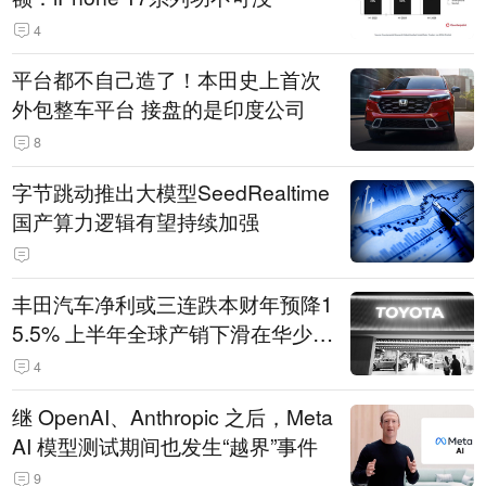
4
平台都不自己造了！本田史上首次
外包整车平台 接盘的是印度公司
8
字节跳动推出大模型SeedRealtime
国产算力逻辑有望持续加强
丰田汽车净利或三连跌本财年预降1
5.5% 上半年全球产销下滑在华少卖
14.3万辆
4
继 OpenAI、Anthropic 之后，Meta
AI 模型测试期间也发生“越界”事件
9