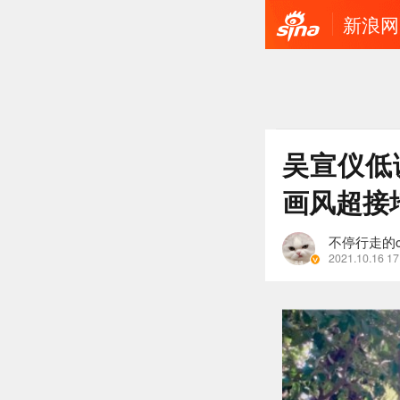
新浪网
吴宣仪低
画风超接
不停行走的c
2021.10.16 17