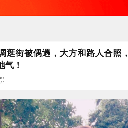
调逛街被偶遇，大方和路人合照
地气！
xx
:32