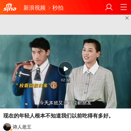
新浪视频
秒拍
02:32
诗人老王