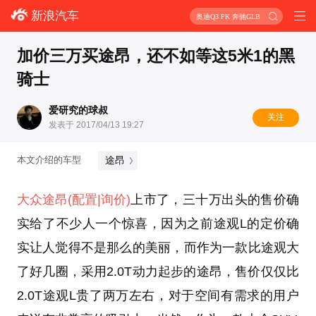
新浪汽车
奥迪Q3 PK 奔驰GLB
加价三万买途昂，还不如等这5米1的黑
骑士
爱研究的球叔
关注
发表于 2017/04/13 19:27
途昂
本文介绍的车型
大众
途昂
(配置
|询价)
上市了，三十万出头的售价确
实给了不少人一个惊喜，因为之前途观L的定价确
实让人觉得不是那么的美丽，而作为一款比途观大
了好几圈，采用2.0T动力起步的途昂，售价仅仅比
2.0T途观L贵了两万左右，对于空间有需求的用户