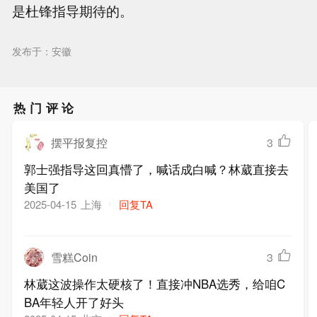
是杜锋指导期待的。
发布于：安徽
热门评论
摆平报复控
3
郭士强指导这回真懵了，喊话成白喊？林葳直接去
美国了
上海
回复TA
2025-04-15
雪糕Coin
3
林葳这波操作太硬核了！直接冲NBA选秀，给咱C
BA年轻人开了好头