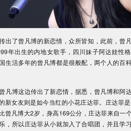
传出了曾凡博的新恋情，众所皆知，此前，曾
999年出生的内地女歌手，四川妹子阿达娃性
国生活多年的曾凡博都是很般配，两个人的百
曾凡博这边传出了新恋情，据悉，曾凡博和阿
的新女友则是如今当红的小花庄达菲。庄达菲是谁
比曾凡博大2岁，身高169公分，庄达菲来自一
乐，所以庄达菲从小就加入了合唱团，并且学