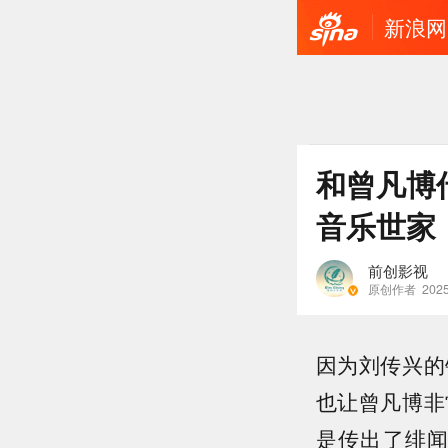
新浪网
和曾凡博
音乐世家
前创影视
原创作者
2025
因为刘传兴的
也让曾凡博非
是传出了绯