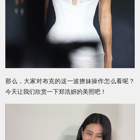
那么，大家对布克的这一波撩妹操作怎么看呢？
今天让我们欣赏一下郑浩妍的美照吧！