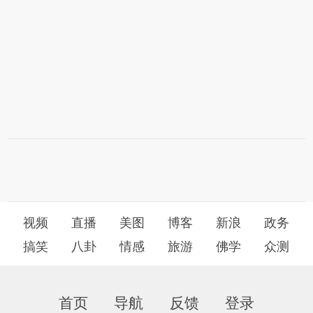
视频
直播
美图
博客
新浪
政务
搞笑
八卦
情感
旅游
佛学
众测
首页
导航
反馈
登录