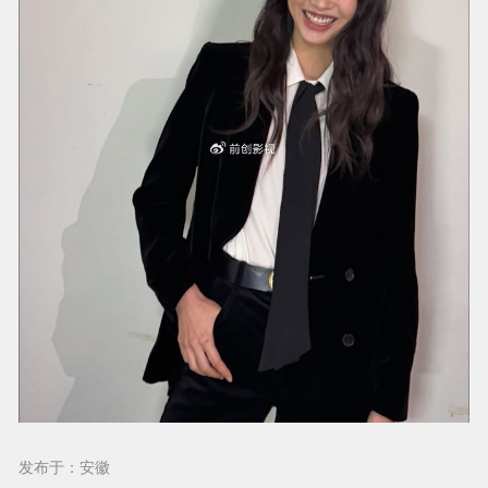
发布于：安徽