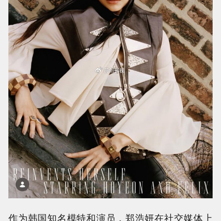
作为韩国知名模特和演员，郑浩妍在社交媒体上