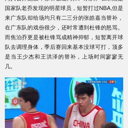
国家队老乔发现的明星球员，短暂打过NBA,但是
来广东队却给场均只有二三分的张皓嘉当替补，
在广东队的戏份很少，还时常遭到杜锋的怒骂。
而焦泊乔更是被杜锋骂成精神抑郁，短暂离开球
队去调理身体，季后赛回来基本没球可打，顶多
是当王少杰和王洪泽的替补，上场时间寥寥无
几。