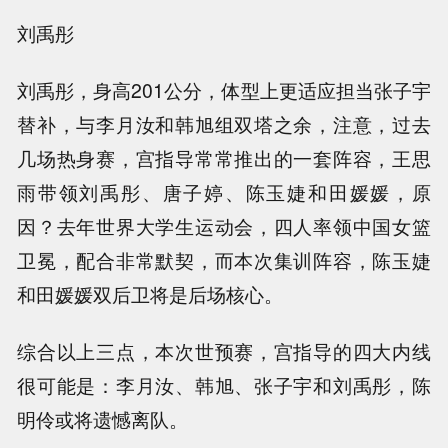
刘禹彤
刘禹彤，身高201公分，体型上更适应担当张子宇
替补，与李月汝和韩旭组双塔之余，注意，过去
几场热身赛，宫指导常常推出的一套阵容，王思
雨带领刘禹彤、唐子婷、陈玉婕和田媛媛，原
因？去年世界大学生运动会，四人率领中国女篮
卫冕，配合非常默契，而本次集训阵容，陈玉婕
和田媛媛双后卫将是后场核心。
综合以上三点，本次世预赛，宫指导的四大内线
很可能是：李月汝、韩旭、张子宇和刘禹彤，陈
明伶或将遗憾离队。