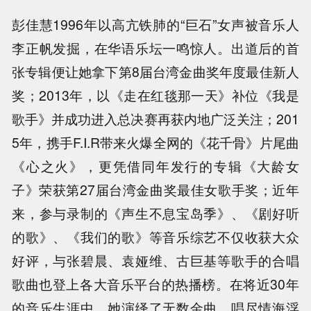
彭佳慧
1996
年以高亢铁肺的“巨石”女声被音乐人
李正帆发掘，在华语乐坛一鸣惊人。出道后的首
张专辑便让她拿下第
8
届台湾金曲奖年度最佳新人
奖；
2013
年，以《走在红毯那一天》补位《我是
歌手》并成功进入总决赛再获内地广泛关注；
201
5
年，携手
F.I.R
带来火爆全网的《花千骨》片尾曲
《心之火》，更凭借同年发行的专辑《大龄女
子》荣获第
27
届台湾金曲奖最佳女歌手奖；近年
来，参与录制的《声生不息宝岛季》、《剧好听
的歌》、《我们的歌》等音乐综艺不仅收获大众
好评，与张碧晨、袁娅维、古巨基等歌手的合唱
歌曲也登上各大音乐平台的热播榜。在将近
30
年
的音乐生涯中，她演绎了无数金曲，唱尽情海浮