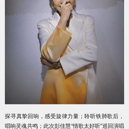
探寻真挚回响，感受旋律力量；聆听铁肺歌后，
唱响灵魂共鸣；此次彭佳慧“情歌太好听”巡回演唱