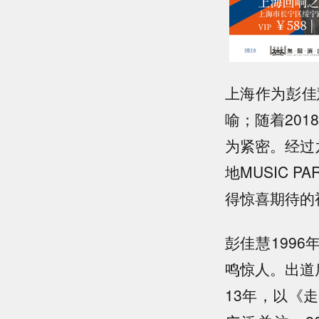
上海作为彭佳
喻；随着201
为紧密。经过
地MUSIC 
得惊喜期待的
彭佳慧
1996
鸣惊人。出道
13
年，以《走