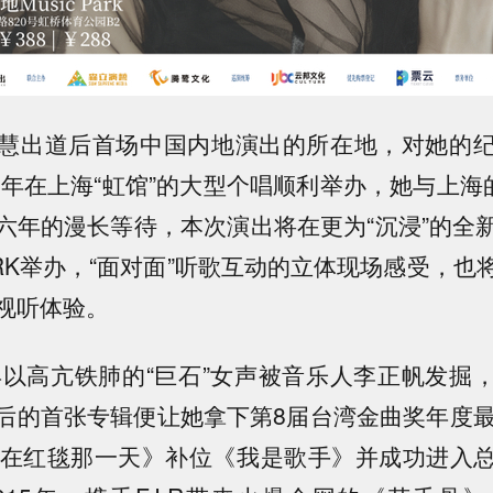
慧出道后首场中国内地演出的所在地，对她的
8年在上海“虹馆”的大型个唱顺利举办，她与上海
六年的漫长等待，本次演出将在更为“沉浸”的全
PARK举办，“面对面”听歌互动的立体现场感受，
视听体验。
年以高亢铁肺的“巨石”女声被音乐人李正帆发掘
后的首张专辑便让她拿下第
8
届台湾金曲奖年度
在红毯那一天》补位《我是歌手》并成功进入