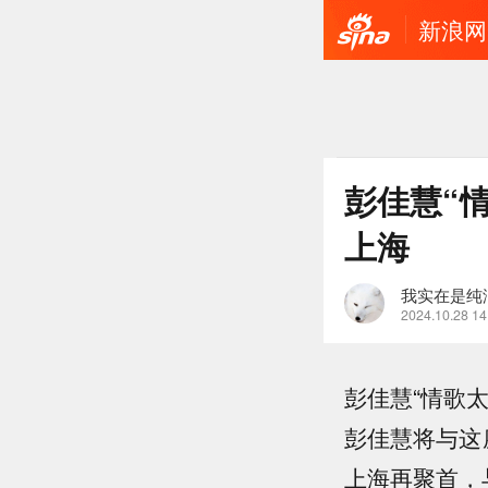
新浪网
彭佳慧“情
上海
我实在是纯
2024.10.28 14
彭佳慧“情歌
彭佳慧将与这
上海再聚首，