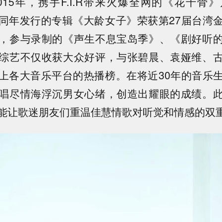
015
年，携手
F.I.R
带来火爆全网的《花千骨》
同年发行的专辑《大龄女子》荣获第
27
届台湾
，参与录制的《声生不息宝岛季》、《剧好听
综艺不仅收获大众好评，与张碧晨、袁娅维、
上各大音乐平台的热播榜。在将近
30
年的音乐
唱尽情海浮沉男女心绪，创造出耀眼的成绩。
能让歌迷朋友们重温佳慧情歌对听觉和情感的双