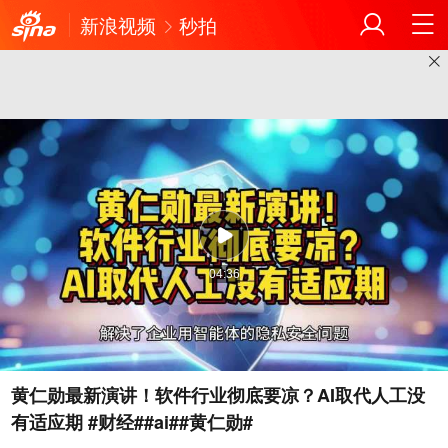
新浪视频
秒拍
04:36
黄仁勋最新演讲！软件行业彻底要凉？AI取代人工没