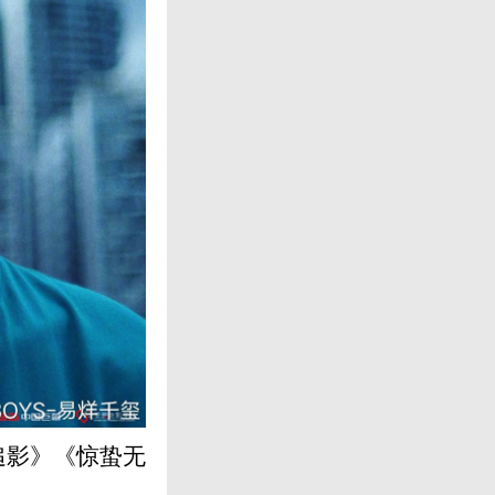
追影》《惊蛰无