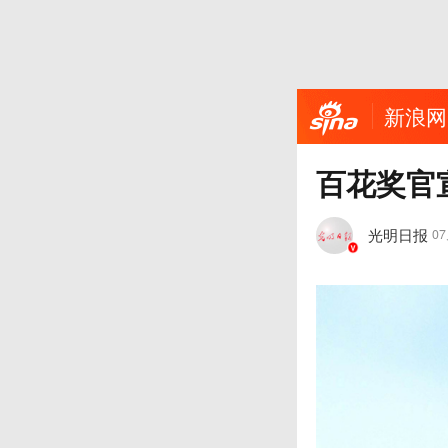
新浪网
百花奖官
光明日报
0