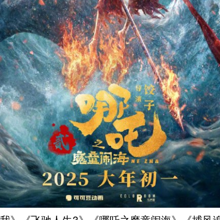
我》《飞驰人生3》《哪吒之魔童闹海》《捕风