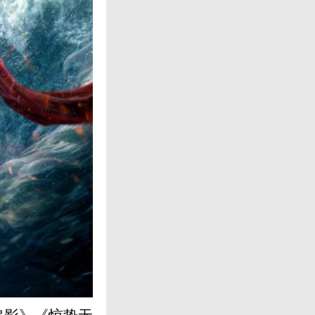
追影》《惊蛰无