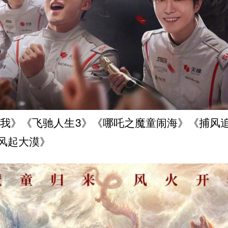
我》《飞驰人生3》《哪吒之魔童闹海》《捕风
起大漠》 ​