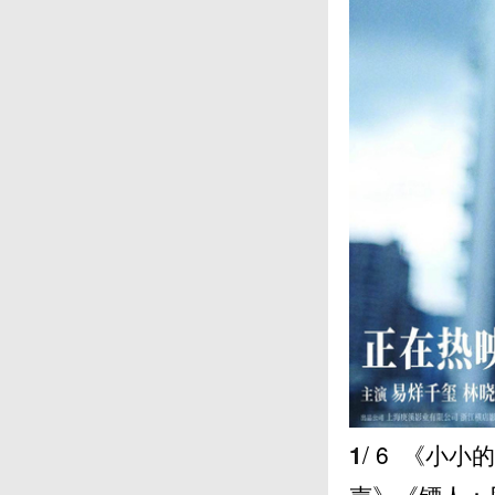
1
/ 6
《小小的
声》《镖人：风