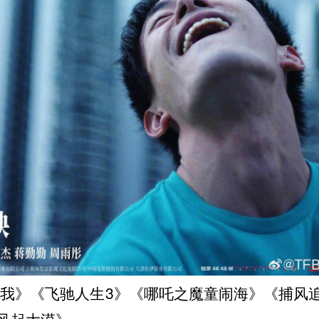
我》《飞驰人生3》《哪吒之魔童闹海》《捕风
起大漠》 ​