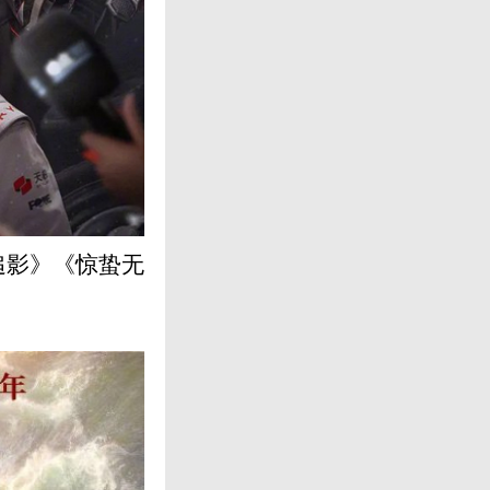
追影》《惊蛰无