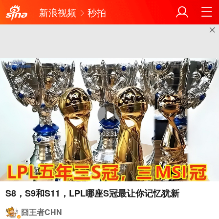
新浪视频
秒拍
03:31
S8，S9和S11，LPL哪座S冠最让你记忆犹新
囧王者CHN