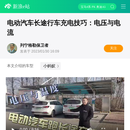
新浪e站
宝马4系 PK 奥迪A5
电动汽车长途行车充电技巧：电压与电
流
列宁格勒保卫者
关注
发表于 2023/01/30 16:09
小蚂蚁
本文介绍的车型