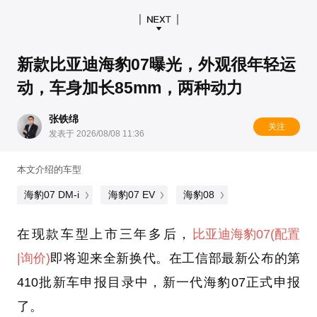
新款比亚迪海豹07曝光，外观很年轻运
动，车身加长85mm，两种动力
张铁绵
关注
发表于 2026/08/08 11:36
本文介绍的车型
海豹07 DM-i
海豹07 EV
海豹08
在现款车型上市三年多后，
比亚迪
海豹07
(配置
|询价)
即将迎来全新换代。在工信部最新公布的第
410批新车申报目录中，新一代海豹07正式申报
了。