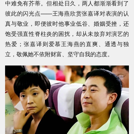
中难免有芥蒂。但相处日久，两人都渐渐看到了
彼此的闪光点——王海燕欣赏张嘉译对表演的认
真与敬业，即便彼时他事业低谷、婚姻受挫，还
饱受强直性脊柱炎的困扰，却从未放弃对演艺的
热爱；张嘉译则爱慕王海燕的直爽、通透与独
立，敬佩她不依附财富、坚守自我的态度。