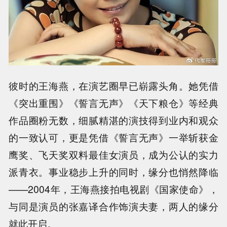
彼时的王海燕，在演艺圈早已崭露头角。她凭借
《突出重围》《誓言无声》《天下粮仓》等经典
作品圈粉无数，细腻精湛的演技得到业内和观众
的一致认可，更是凭借《誓言无声》一举斩获金
鹰奖、飞天奖双料最佳女演员，成为公认的实力
派青衣。事业稳步上升的同时，缘分也悄然降临
——2004年，王海燕接拍电视剧《国家使命》，
与同是演员的张嘉译合作饰演夫妻，两人的缘分
就此开启。