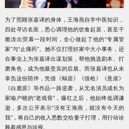
为了照顾张嘉译的身体，王海燕自学中医知识，
四处寻访名医，悉心调理他的饮食起居，甚至干
脆淡出荧幕一段时间，全心做起了他的“专属管
家”与“止痛药”。她不仅打理好家中大小事务，还
在事业上为张嘉译出谋划策，帮他挑选剧本、打
磨角色，成为他最坚实的后盾。而张嘉译也从未
辜负这份陪伴，凭借《蜗居》《借枪》《悬崖》
《白鹿原》等作品一路逆袭，从无名演员成长为
家喻户晓的“老戏骨”，爆红之后，他始终低调谦
逊，多次公开表示“没有王海燕，就没有今天的
我”，将自己的收入悉数交给妻子打理，用行动诠
释着感恩与珍视。