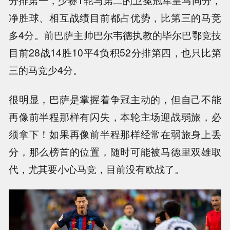
分排第一，少赛1轮与第二的卫冕冠军皇马同分，
净胜球、相互战绩目前都占优势，比第三的马竞
多4分。前巴萨主帅巴尔韦德执教的毕尔巴鄂竞技
目前28战14胜10平4负积52分排第四，也只比第
三的马竞少4分。
很明显，巴萨是掌握着争冠主动的，但自己不能
再像前半程那样有闪失，本轮主场迎战弱旅，必
须拿下！如果再像前半程那样经常在弱旅身上丢
分，那么榜首的位置，随时可能被马德里双雄取
代，尤其要小心马竞，目前没有欧战了。