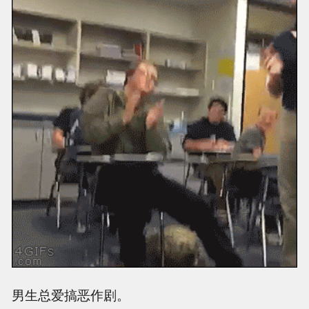
男生总爱搞恶作剧。