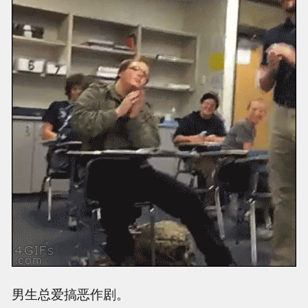
男生总爱搞恶作剧。