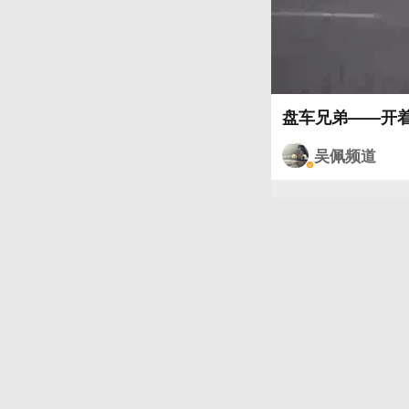
盘车兄弟——开
吴佩频道