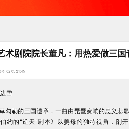
艺术剧院院长董凡：用热爱做三国
账号
02.05 21:45
 边雪
草勾勒的三国遗章，一曲由琵琶奏响的忠义悲
伯约的“逆天”剧本》以姜母的独特视角，剖