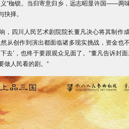
不义”枷锁。当归寄意归乡，远志昭显许国——两
与抉择。
响，四川人民艺术剧院院长董凡决心将其制作
虽然从创作到演出都面临诸多现实挑战，资金也
做下去’，也终于要跟观众见面了。”董凡告诉封面
要做人民看的剧。”