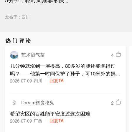
发布于：四川
热门评论
艺术摄气茶
4
几分钟就涨到一层楼高，80多岁的腿还能跑得过
吗？——他第一时间保护了孙子，可10米外的妈
妈，隔着10米就是一生的距离
四川
回复TA
2026-07-09
Dream糕贪吃鬼
2
希望灾区的百姓能平安度过这次困难
广西
回复TA
2026-07-09