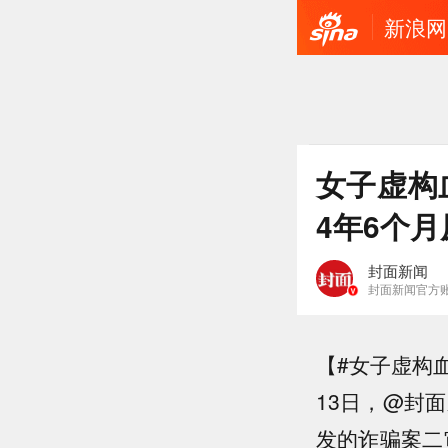
新浪网
女子虚构
4年6个月
封面新闻
封面新闻官方
【#女子虚构血
13日，@封
发的诈骗案二