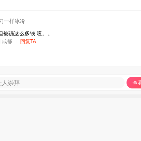
刀一样冰冷
信玄学能理解 但被骗这么多钱 哎。。
川成都
回复TA
让人崇拜
查看