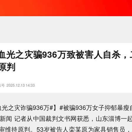
血光之灾骗936万致被害人自杀，
原判
账号
2025.12.13 14:33
光之灾诈骗936万#】#被骗936万女子抑郁暴瘦
面新闻 记者从中国裁判文书网获悉，山东淄博一
审维持原判。53岁被告人栾某原为家具销售员，2