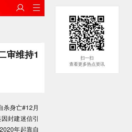
二审维持1
扫一扫
查看更多热点资讯
自杀身亡#12月
起因封建迷信引
020年起靠自