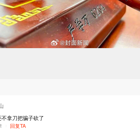
山
还不拿刀把骗子砍了
津
回复TA