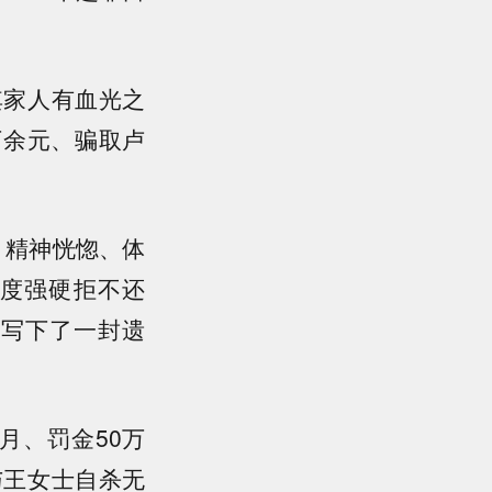
其家人有血光之
6万余元、骗取卢
，精神恍惚、体
度强硬拒不还
士写下了一封遗
月、罚金50万
与王女士自杀无