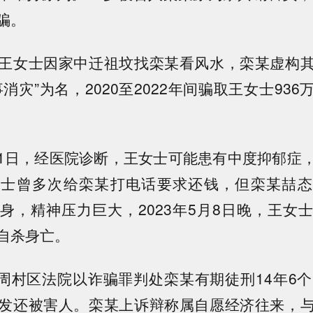
骗。
王女士因家中迁祖坟找栾某看风水，栾某虚构
消灾”为名，2020至2022年间骗取王女士93
1月21日，经医院诊断，王女士可能患有中度抑郁症
女士曾多次给栾某打电话要求还钱，但栾某喆态
身，精神压力巨大，2023年5月8日晚，王女
自杀身亡。
月，周村区法院以诈骗罪判处栾某有期徒刑14年6个
发还被害人。栾某上诉辩称属自愿经济往来，