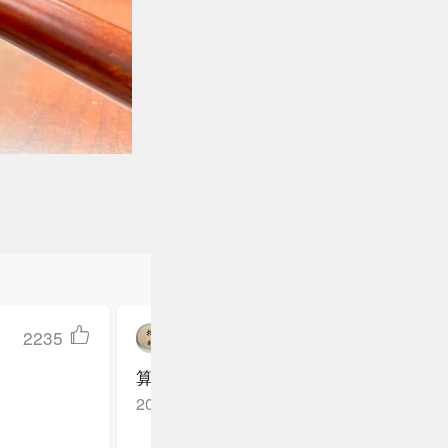
2235
在太空种多肉的小秋葵
算准了:有血光之灾
江苏南通
回复TA
2025-12-13