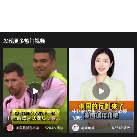
发现更多热门视频
不用再防梅西了卡塞米罗
中国的反制来了 美国请接
和梅西成为队友后，看起
招吧
来非常开心
英国足球那点事
8284次播放
趣闻角落
6271次播放