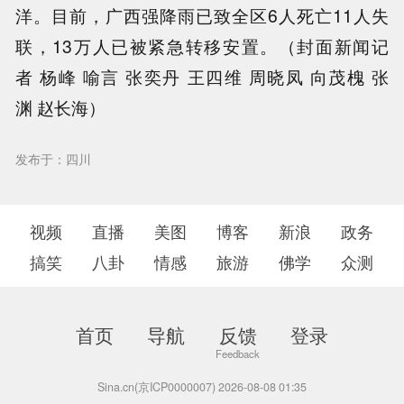
洋。目前，广西强降雨已致全区6人死亡11人失
联，13万人已被紧急转移安置。（封面新闻记
者 杨峰 喻言 张奕丹 王四维 周晓凤 向茂槐 张
渊 赵长海）
发布于：四川
视频
直播
美图
博客
新浪
政务
搞笑
八卦
情感
旅游
佛学
众测
首页
导航
反馈
登录
Sina.cn(京ICP0000007) 2026-08-08 01:35