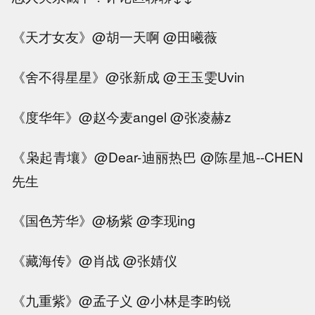
《天才女友》@胡一天啊 @田曦薇
《舍不得星星》@张新成 @王玉雯Uvin
《度华年》@赵今麦angel @张凌赫z
《枭起青壤》@Dear-迪丽热巴 @陈星旭--CHEN
先生
《国色芳华》@杨紫 @李现ing
《藏海传》@肖战 @张婧仪
《九重紫》@孟子义 @小林是李昀锐