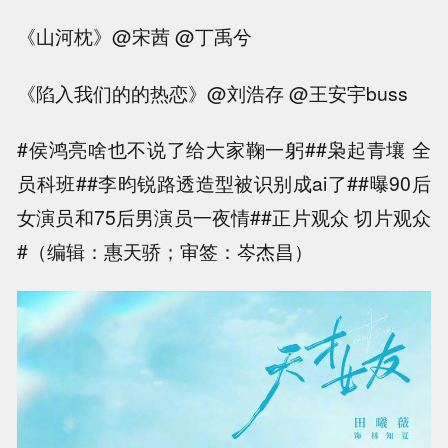
《山河枕》@宋茜 @丁禹兮
《陷入我们的的热恋》@刘浩存 @王安宇buss
#侯鸿亮啥也不说了给大家鞠一躬##枭起青壤 全
员科班##李昀锐路透造型被识别成ai了##曝90后
女演员和75后男演员一夜情##正片观众 切片观众
#（编辑：惠天骄；审签：岑杰昌）