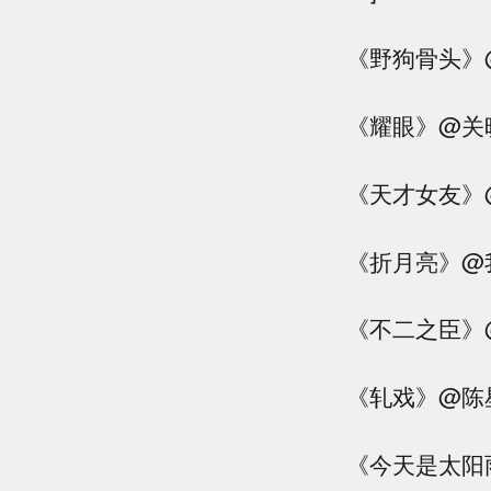
《野狗骨头》
《耀眼》@关
《天才女友》
《折月亮》@
《不二之臣》
《轧戏》@陈星
《今天是太阳雨