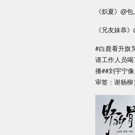
《炽夏》@包
《兄友妹恭》@
#白鹿看升旗哭
请工作人员喝
播##刘宇宁
审签：谢杨柳