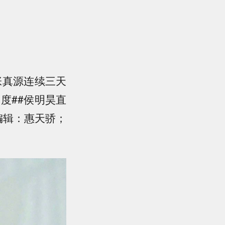
#张真源连续三天
度##侯明昊直
编辑：惠天骄；