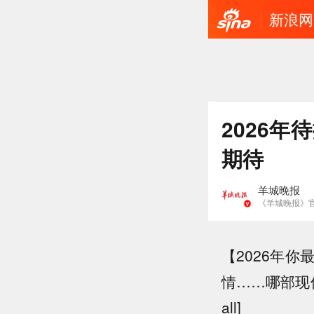
新浪网
2026
期待
羊城晚报
《羊城晚报》
【2026年
情……哪部现偶
all]