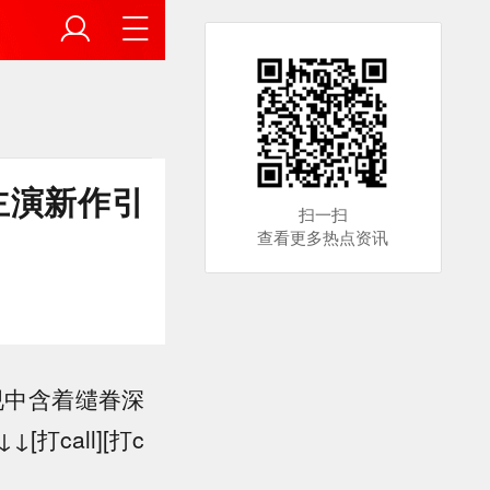
主演新作引
扫一扫
查看更多热点资讯
视中含着缱眷深
call][打c