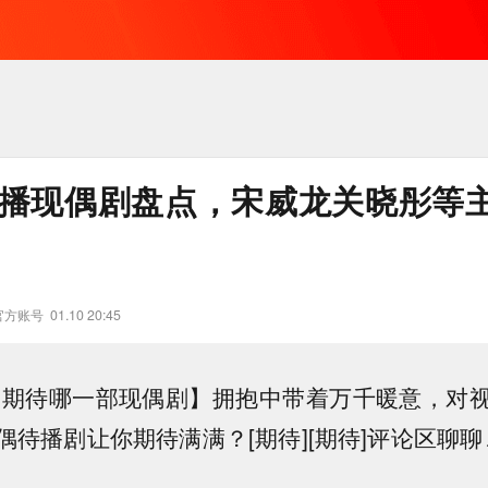
年待播现偶剧盘点，宋威龙关晓彤等
官方账号
01.10 20:45
你最期待哪一部现偶剧】拥抱中带着万千暖意，对
待播剧让你期待满满？[期待][期待]评论区聊聊↓↓[打