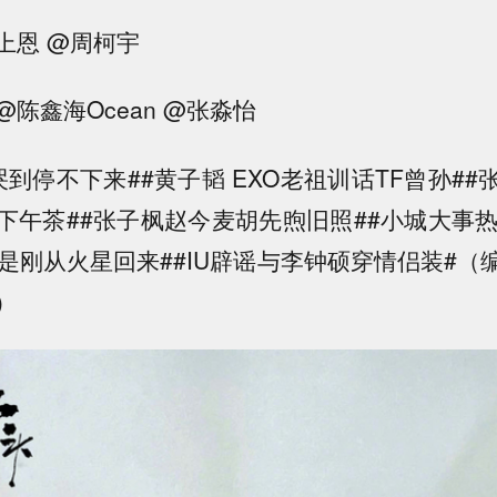
上恩 @周柯宇
陈鑫海Ocean @张淼怡
到停不下来##黄子韬 EXO老祖训话TF曾孙#
下午茶##张子枫赵今麦胡先煦旧照##小城大事热
像是刚从火星回来##IU辟谣与李钟硕穿情侣装#（
）