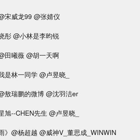
@宋威龙99 @张婧仪
晓彤 @小林是李昀锐
@田曦薇 @胡一天啊
我是林一同学 @卢昱晓_
@敖瑞鹏的微博 @沈羽洁er
旭--CHEN先生 @卢昱晓_
》@杨超越 @威神V_董思成_WINWIN