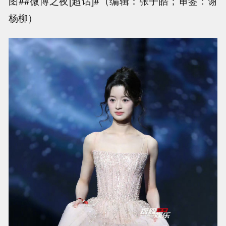
图##微博之夜[超话]#（编辑：张子皓；审签：谢
杨柳）