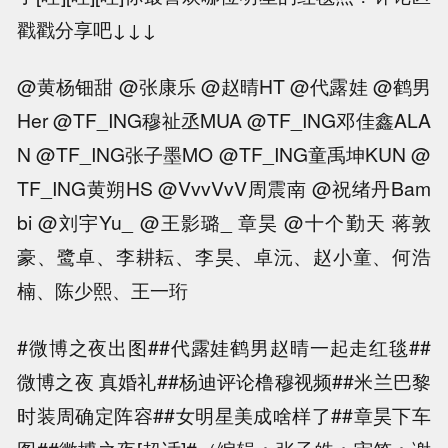
戳戳分享吧↓↓↓
@黄杨钿甜 @张康乐 @赵晴HT @代露娃 @鹤男
Her @TF_ING穆祉丞MUA @TF_ING邓佳鑫ALA
N @TF_ING张子墨MO @TF_ING童禹坤KUN @
TF_ING黄朔HS @VvvVvV周震南 @祝绪丹Bam
bi @刘宇Yu_ @王影璐_ 章昊 @十个勤天 蒋敦
豪、鹭卓、李耕耘、李昊、卓沅、赵小童、何浩
楠、陈少熙、王一珩
#微博之夜出图##代露娃鹤男赵晴一起走红毯##
微博之夜 真婚礼##杨迪评论橹穆视频##米兰巴黎
时装周确定阵容##女明星美成啥样了##章昊下车