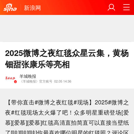
新浪网
2025微博之夜红毯众星云集，黄杨
钿甜张康乐等亮相
羊城晚报
《羊城晚报》官方账号
02.05 14:36
【带你直击#微博之夜红毯#现场】2025#微博之
夜#红毯现场太火爆了吧！众多明星重磅登场[爱
慕][爱慕][爱慕]红毯高清直拍简直可以直接当壁纸
了[哇][哇][哇]你最喜欢哪位明星的红毯照？评论区