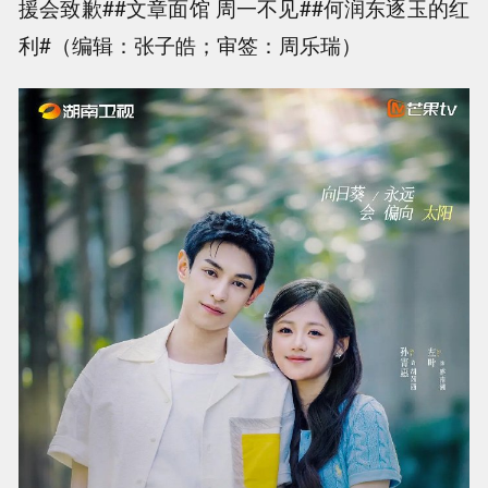
援会致歉##文章面馆 周一不见##何润东逐玉的红
利#（编辑：张子皓；审签：周乐瑞）