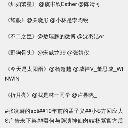
《灿如繁星》 @虞书欣Esther @陈靖可
《耀眼》@关晓彤 @小林是李昀锐
《不二之臣》@敖瑞鹏的微博 @沈羽洁er
《野狗骨头》@宋威龙99 @张婧仪
《今天是太阳雨》@杨超越 @威神V_董思成_WI
NWIN
《折月亮》@我是林一同学 @卢昱晓_
#张凌赫的sbti##10年前的孟子义##小S方回应大
S广告未下架##曝何与辞演神仙肉##杨紫官方后