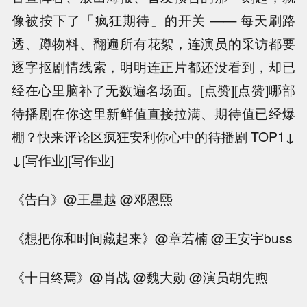
像被按下了「疯狂期待」的开关 —— 每天刷路
透、蹲物料、翻遍所有花絮，连演员的采访都要
逐字抠剧情线索，明明连正片都还没看到，却已
经在心里脑补了无数遍名场面。[点赞][点赞]哪部
待播剧在你这里新鲜值直接拉满、期待值已经爆
棚？快来评论区疯狂安利你心中的待播剧 TOP1↓
↓[写作业][写作业]
《告白》@王星越 @邓恩熙
《想把你和时间藏起来》@章若楠 @王安宇buss
《十日终焉》@肖战 @魏大勋 @演员胡先煦