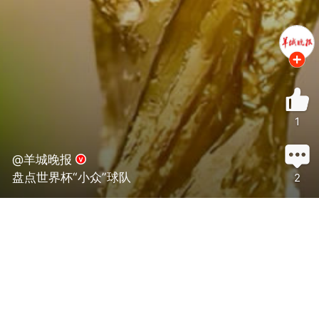
1
@羊城晚报
盘点世界杯“小众”球队
2