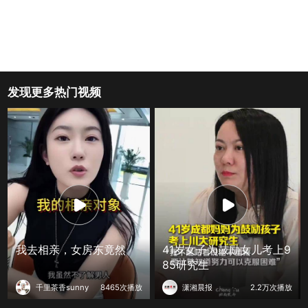
发现更多热门视频
我去相亲，女房东竟然
41岁女子为鼓励女儿考上9
85研究生
千里茶香sunny
8465次播放
潇湘晨报
2.2万次播放