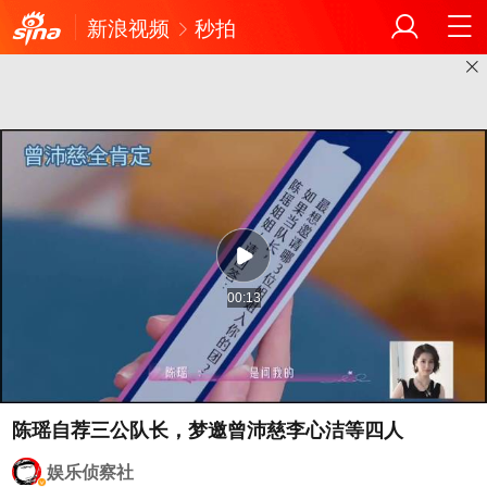
新浪视频
秒拍
00:13
陈瑶自荐三公队长，梦邀曾沛慈李心洁等四人
娱乐侦察社