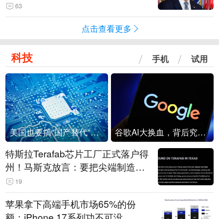
63
点击查看更多
科技
手机
试用
美国也要搞“国产替代”？先算清三笔账
谷歌AI大换血，背后究竟发生了什么？
特斯拉Terafab芯片工厂正式落户得
州！马斯克放言：要把尖端制造带
回美国
19
苹果拿下高端手机市场65%的份
额：iPhone 17系列功不可没