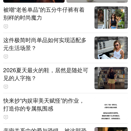
被嘲“老爸单品”的五分牛仔裤有着
别样的时尚魔力
这件极简时尚单品如何实现适配多
元生活场景？
2026夏天最火的鞋，居然是随处可
见的人字拖？
快来抄“内娱审美天赋怪”的作业，
打造你的专属氛围感
亲密关系中的爱与恐惧，被这部恐