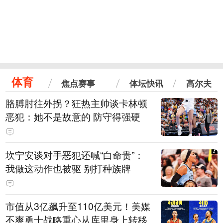
体育
焦点赛事
体坛快讯
高尔夫
胳膊肘往外拐？狂热主帅谈卡林顿
恶犯：她不是故意的 防守得强硬
坎宁安谈对手恶犯还喊“白命贵”：
我做这动作也被驱 别打种族牌
市值从3亿飙升至110亿美元！美媒
不爽勇士战略重心从库里身上转移