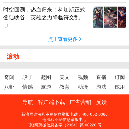
时空回溯，热血归来！科加斯正式
登陆峡谷，英雄之力降临符文乱
斗！
点击查看更多
滚动
奇闻
段子
趣图
美文
视频
直播
订阅
八卦
情感
旅游
教育
动漫
游戏
试用
导航
客户端下载
广告营销
反馈
新浪网违法和不良信息举报电话：400-052-0066
违法和不良信息举报中心
(京)网药械信息备字（2024）第 00220 号