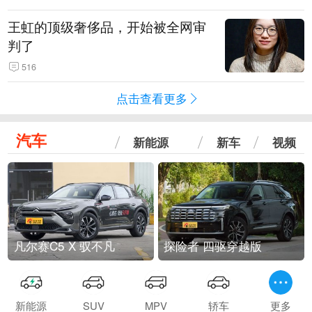
王虹的顶级奢侈品，开始被全网审
判了
516
点击查看更多
汽车
新能源
新车
视频
凡尔赛C5 X 驭不凡
探险者 四驱穿越版
新能源
SUV
MPV
轿车
更多