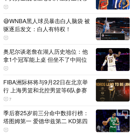
😅WNBA黑人球员暴击白人脑袋 被
驱逐后发文：白人有特权！
奥尼尔谈老詹在湖人历史地位：他
拿1个冠军能上桌 但坐不了中间位
FIBA洲际杯将与9月22日在北京举
行 上海男篮和北控男篮等6队参赛
7
季后赛25岁前三分命中数排行榜：
塔图姆第一 爱德华兹第二 KD第四