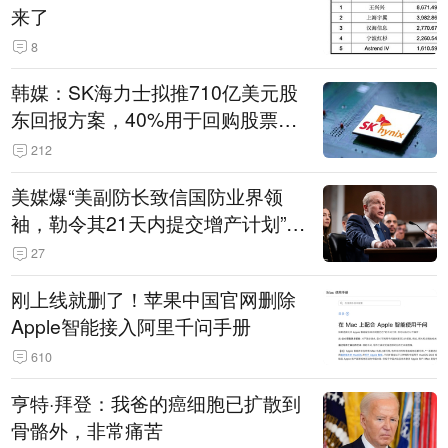
来了
8
韩媒：SK海力士拟推710亿美元股
东回报方案，40%用于回购股票，
相当于美股发行规模
212
美媒爆“美副防长致信国防业界领
袖，勒令其21天内提交增产计划”，
五角大楼回应
27
刚上线就删了！苹果中国官网删除
Apple智能接入阿里千问手册
610
亨特·拜登：我爸的癌细胞已扩散到
骨骼外，非常痛苦