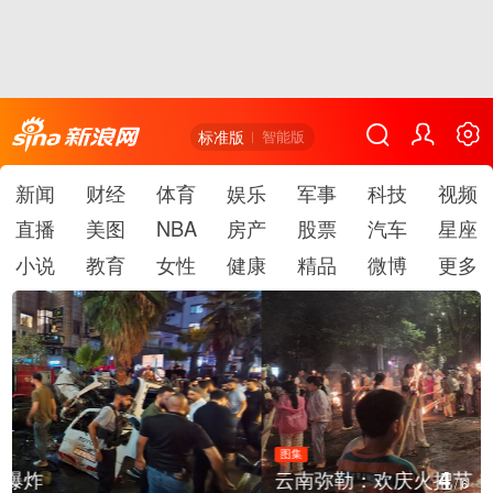
标准版
智能版
新闻
财经
体育
娱乐
军事
科技
视频
直播
美图
NBA
房产
股票
汽车
星座
小说
教育
女性
健康
精品
微博
更多
图集
4
云南弥勒：欢庆火把节
/
6