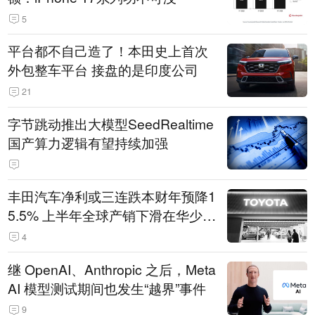
5
平台都不自己造了！本田史上首次
外包整车平台 接盘的是印度公司
21
字节跳动推出大模型SeedRealtime
国产算力逻辑有望持续加强
丰田汽车净利或三连跌本财年预降1
5.5% 上半年全球产销下滑在华少卖
14.3万辆
4
继 OpenAI、Anthropic 之后，Meta
AI 模型测试期间也发生“越界”事件
9