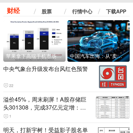
财经
股票
行情中心
下载APP
苹果拿下高端手机市场65%的份额：iPhone 17系列功不可没
中国汽车出海：从“卖出去”到“走进去”
中央气象台升级发布台风红色预警
22
溢价45%，周末刷屏！A股存储巨
头301308，完成37亿元定增：现
价386.6元，定增价560元
1
明天，打新宇树！受益影子股名单