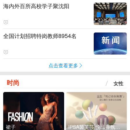
海内外百所高校学子聚沈阳
全国计划招聘特岗教师8954名
点击查看更多
时尚
女性
裙子
IPSA茵芙莎 悦己香氛凝露上市