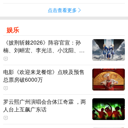
点击查看更多
娱乐
《披荆斩棘2026》阵容官宣：孙
楠、刘畊宏、李光洁、小沈阳、余
文乐、王传君等28位艺人
电影《欢迎来龙餐馆》点映及预售
总票房破6000万
罗云熙广州演唱会合体江奇霖 ，两
人台上互飙广东话