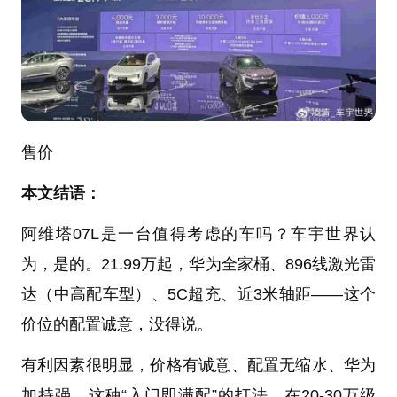
售价
本文结语：
阿维塔07L是一台值得考虑的车吗？车宇世界认
为，是的。21.99万起，华为全家桶、896线激光雷
达（中高配车型）、5C超充、近3米轴距——这个
价位的配置诚意，没得说。
有利因素很明显，价格有诚意、配置无缩水、华为
加持强。这种“入门即满配”的打法，在20-30万级