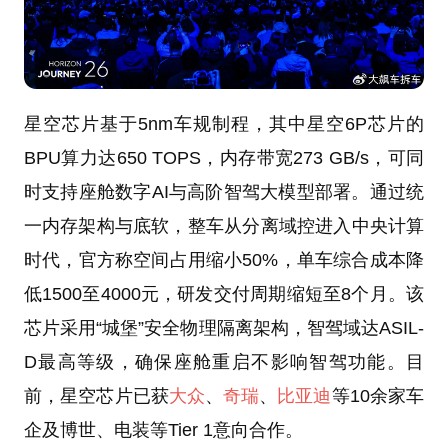
星空芯片基于5nm车规制程，其中星空6P芯片的
BPU算力达650 TOPS，内存带宽273 GB/s，可同
时支持座舱数字AI与高阶智驾大模型部署。通过统
一内存架构与底软，整车从分离域控进入中央计算
时代，官方称空间占用缩小50%，单车综合成本降
低1500至4000元，研发交付周期缩短至8个月。该
芯片采用“城堡”安全物理隔离架构，智驾域达ASIL-
D最高等级，确保座舱重启不影响智驾功能。目
前，星空芯片已获
大众
、
奇瑞
、
比亚迪
等10余家车
企及博世、电装等Tier 1意向合作。