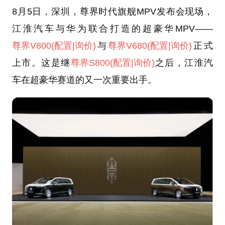
8月5日，深圳，尊界时代旗舰MPV发布会现场，
江淮汽车与华为联合打造的超豪华MPV——
尊界V800
(配置
|询价)
与
尊界V680
(配置
|询价)
正式
上市。这是继
尊界S800
(配置
|询价)
之后，江淮汽
车在超豪华赛道的又一次重要出手。