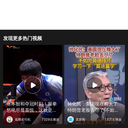
发现更多热门视频
张本智和夺冠时刻！握拳
帅化民：美国现在糗大了
怒吼尽显喜悦，这就是赢
特朗普老脸丢尽了 不如向
球的滋味
莫迪拜师 学习一下“莫迪赢
弧圈老司机
7329次播放
直新闻
1.5万次播放
学”