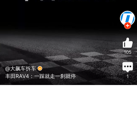
105
@大飙车拆车
丰田RAV4：一踩就走一刹就停
1