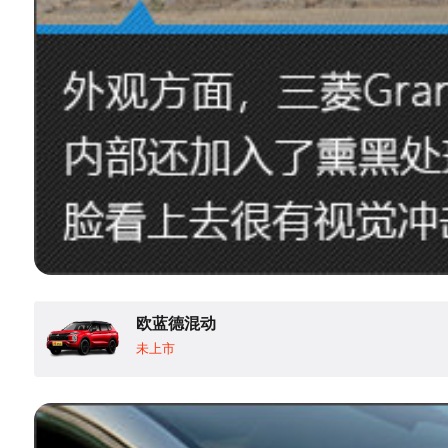
欧蓝德混动
未上市