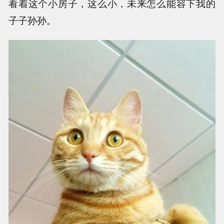
看着这个小房子，这么小，未来怎么能容下我的
子子孙孙。