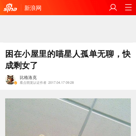
新浪网
困在小屋里的喵星人孤单无聊，快
成剩女了
比格洛克
看点萌宠认证作者
2017.04.17 09:28