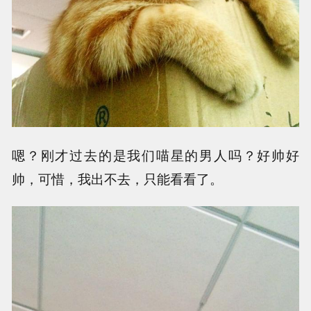
嗯？刚才过去的是我们喵星的男人吗？好帅好
帅，可惜，我出不去，只能看看了。