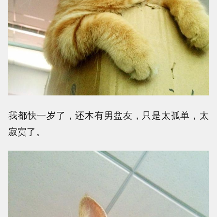
我都快一岁了，还木有男盆友，只是太孤单，太
寂寞了。