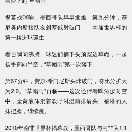
看台下起“草帽雨”
揭幕战哨响，墨西哥队早早发难。第九分钟，基
尼奥内斯接队友斜塞低射破门——本届世界杯的
第一粒进球诞生。
看台瞬间沸腾，球迷们摘下头顶宽边草帽，一起
扬手掷向半空，“草帽雨”第一次落下。
第67分钟，劳尔·希门尼斯头球破门，将比分扩大
为2:0。“草帽雨”再临——这次还伴着啤酒泼向空
中，金黄液体混着欢呼淋湿前排肩头，被淋的人
抹把脸，继续跳。
2010年南非世界杯揭幕战，墨西哥队与南非队1:1