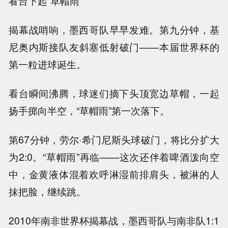
看台下起“草帽雨”
揭幕战哨响，墨西哥队早早发难。第九分钟，基
尼奥内斯接队友斜塞低射破门——本届世界杯的
第一粒进球诞生。
看台瞬间沸腾，球迷们摘下头顶宽边草帽，一起
扬手掷向半空，“草帽雨”第一次落下。
第67分钟，劳尔·希门尼斯头球破门，将比分扩大
为2:0。“草帽雨”再临——这次还伴着啤酒泼向空
中，金黄液体混着欢呼淋湿前排肩头，被淋的人
抹把脸，继续跳。
2010年南非世界杯揭幕战，墨西哥队与南非队1:1