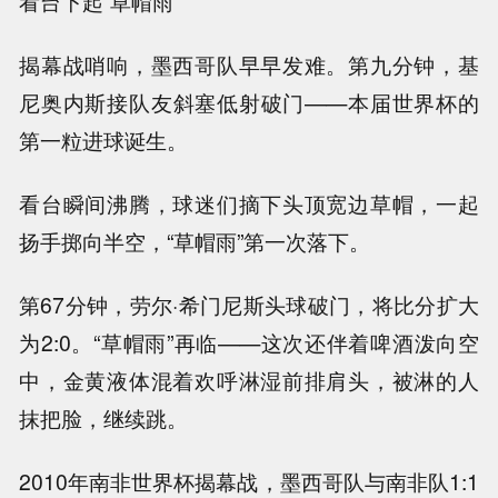
看台下起“草帽雨”
揭幕战哨响，墨西哥队早早发难。第九分钟，基
尼奥内斯接队友斜塞低射破门——本届世界杯的
第一粒进球诞生。
看台瞬间沸腾，球迷们摘下头顶宽边草帽，一起
扬手掷向半空，“草帽雨”第一次落下。
第67分钟，劳尔·希门尼斯头球破门，将比分扩大
为2:0。“草帽雨”再临——这次还伴着啤酒泼向空
中，金黄液体混着欢呼淋湿前排肩头，被淋的人
抹把脸，继续跳。
2010年南非世界杯揭幕战，墨西哥队与南非队1:1