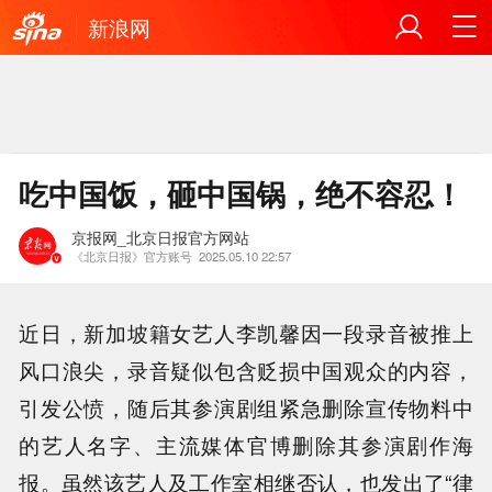
新浪网
吃中国饭，砸中国锅，绝不容忍！
京报网_北京日报官方网站
《北京日报》官方账号
2025.05.10 22:57
近日，新加坡籍女艺人李凯馨因一段录音被推上
风口浪尖，录音疑似包含贬损中国观众的内容，
引发公愤，随后其参演剧组紧急删除宣传物料中
的艺人名字、主流媒体官博删除其参演剧作海
报。虽然该艺人及工作室相继否认，也发出了“律