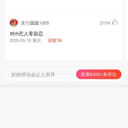
龙行龘龘1005
2154
对rh艺人零容忍
重庆
回复TA
2025-05-10
好的评论会让人崇拜
查看63061条评论