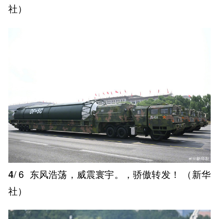
社） ​
4
/ 6
东风浩荡，威震寰宇。，骄傲转发！ ​（新华
社） ​