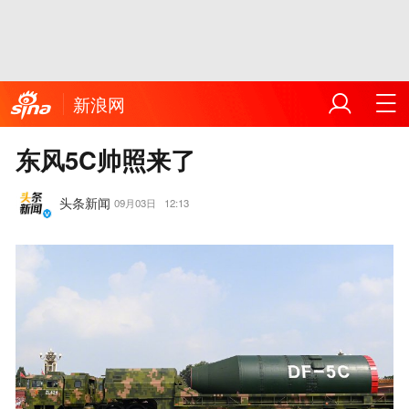
新浪网
东风5C帅照来了
头条新闻
09月03日
12:13