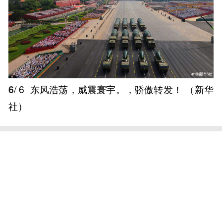
6
/ 6
东风浩荡，威震寰宇。，骄傲转发！ ​（新华
社） ​