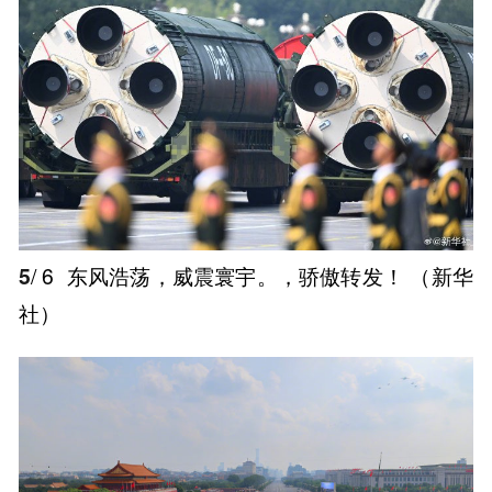
5
/ 6
东风浩荡，威震寰宇。，骄傲转发！ ​（新华
社） ​