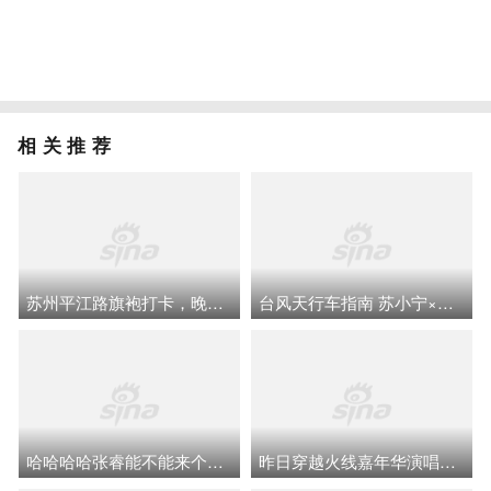
相关推荐
苏州平江路旗袍打卡，晚风流水摇橹船穿越老江南
台风天行车指南 苏小宁×小蓝鲸
哈哈哈哈张睿能不能来个震撼哥和枯叶蝶
昨日穿越火线嘉年华演唱返图来啦