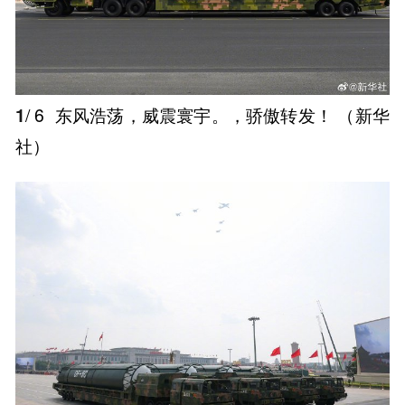
1
/ 6
东风浩荡，威震寰宇。，骄傲转发！ ​（新华
社） ​