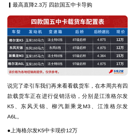
▎
最高直降2.3万 四款国五中卡导购
说完了牵引车我们再来看看载货车，在本周共有四
款载货车正在进行促销活动，分别是
江淮格尔发
K5、
东风天锦
、柳汽
新乘龙M3
、江淮格尔发
A6L。
●
上海格尔发K5中卡现价12万