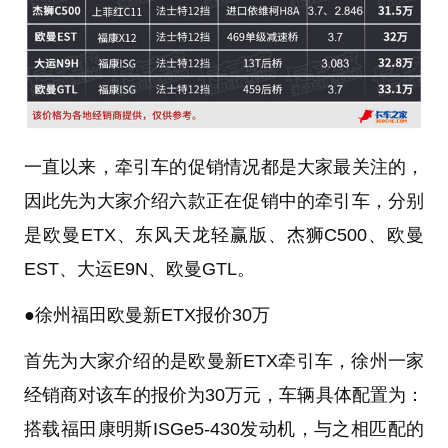
一直以来，牵引车的促销情况都是大家最关注的，
因此先为大家介绍六款正在促销中的牵引车，分别
是
欧曼ETX
、
东风天龙
轻赢版、
杰狮
C500、
欧曼
EST
、大运E9N、
欧曼GTL
。
●
徐州
福田欧曼
新ETX报价30万
首先为大家介绍的是欧曼新ETX牵引车，徐州一家
经销商对该车的报价为30万元，车辆具体配置为：
搭载
福田康明斯
ISGe5-430
发动机
，与之相匹配的