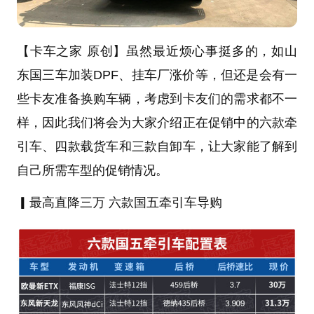
【卡车之家 原创】虽然最近烦心事挺多的，如山
东
国三
车加装DPF、
挂车
厂涨价等，但还是会有一
些卡友准备换购车辆，考虑到卡友们的需求都不一
样，因此我们将会为大家介绍正在促销中的六款
牵
引车
、四款
载货车
和三款
自卸车
，让大家能了解到
自己所需车型的促销情况。
▎
最高直降三万 六款国五牵引车导购