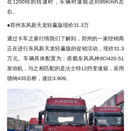
在1200转的转速时，车辆时速能达到85Km/h左
右。
●
郑州
东风
新
天龙
轻赢版现价31.3万
通过卡车之家行情我们了解到，郑州的一家经销商
正在进行东风新天龙轻赢版的促销活动，现价31.3
万元。车辆具体配置为：搭载东风
风神
dCi420-51
发动机，与之相匹配的是法士特12挡变速箱，采用
德纳
435后桥，速比3.909。