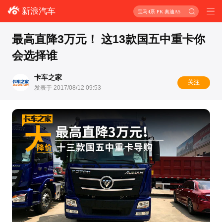
新浪汽车
宝马4系 PK 奥迪A5
最高直降3万元！ 这13款国五中重卡你
会选择谁
卡车之家
关注
发表于 2017/08/12 09:53