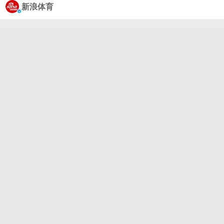
香，为中国队先下一城！中国队总比分1-0领先！#国
新浪体育