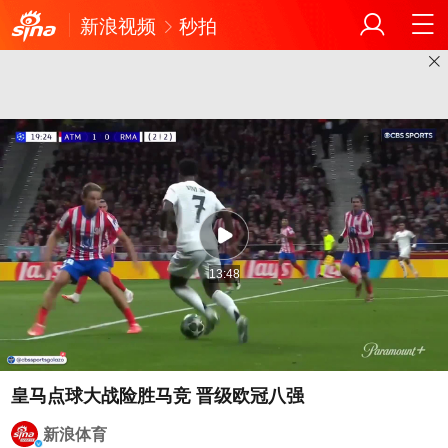
新浪视频
秒拍
13:48
皇马点球大战险胜马竞 晋级欧冠八强
新浪体育