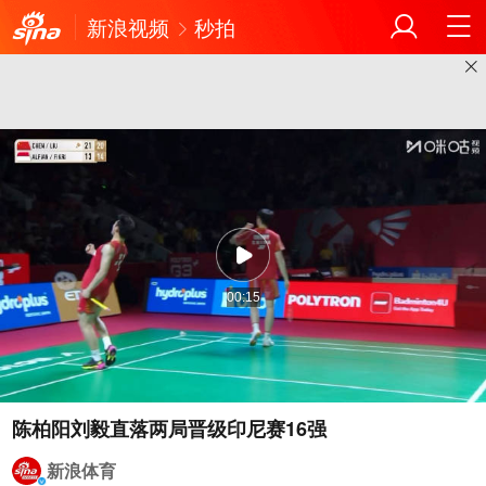
新浪视频
秒拍
00:15
陈柏阳刘毅直落两局晋级印尼赛16强
新浪体育