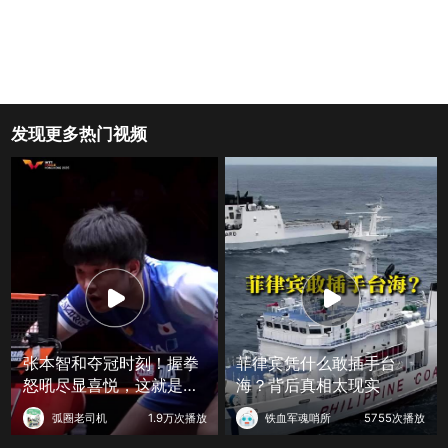
发现更多热门视频
张本智和夺冠时刻！握拳
菲律宾凭什么敢插手台
怒吼尽显喜悦，这就是赢
海？背后真相太现实
球的滋味
弧圈老司机
1.9万次播放
铁血军魂哨所
5755次播放