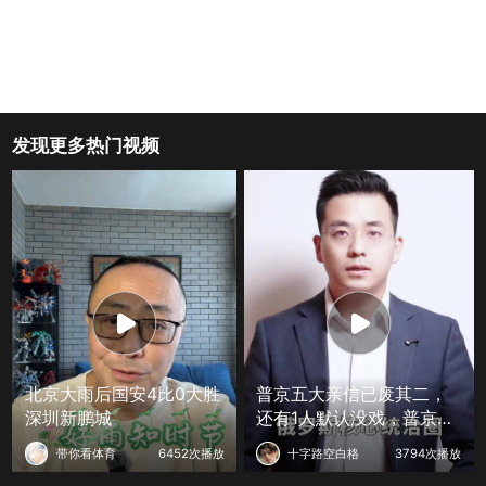
发现更多热门视频
北京大雨后国安4比0大胜
普京五大亲信已废其二，
深圳新鹏城
还有1人默认没戏，普京接
班人已定
带你看体育
6452次播放
十字路空白格
3794次播放